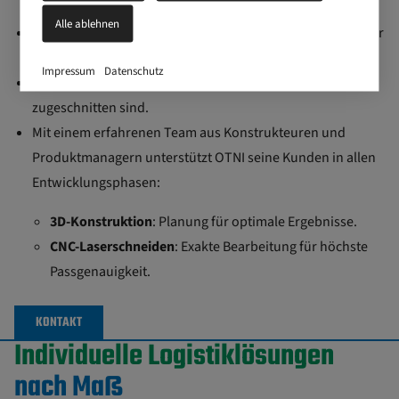
Alle ablehnen
Einbaufertige Vormontage
: Fertige Baugruppen, bereit für
die Integration in Fahrzeugen.
Impressum
Datenschutz
Speziallösungen
, die individuell auf die Anforderungen
zugeschnitten sind.
Mit einem erfahrenen Team aus Konstrukteuren und
Produktmanagern unterstützt OTNI seine Kunden in allen
Entwicklungsphasen:
3D-Konstruktion
: Planung für optimale Ergebnisse.
CNC-Laserschneiden
: Exakte Bearbeitung für höchste
Passgenauigkeit.
KONTAKT
Individuelle Logistiklösungen
nach Maß