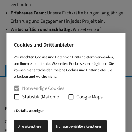
verbinden.
Erfahrenes Team:
Unsere Fachkräfte bringen langjährige
Erfahrung und Engagement in jedes Projekt ein.
Wirtschaftlich und nachhaltig:
Wir setzen auf
ressourcenschonende Verfahren, die nicht nur Kosten
Cookies und Drittanbieter
senken, sondern auch den ökologischen Fußabdruck
verringern.
Wir möchten Cookies und Daten von Drittanbietern verwenden,
um Ihnen ein optimales Webseiten-Erlebnis zu ermöglichen. Sie
können hier entscheiden, welche Cookies und Drittanbieter Sie
KONTAKT
erlauben und welche nicht.
Komplettservice
für die
Notwendige Cookies
Automobilindustrie
Statistik (Matomo)
Google Maps
Produktionshandling für Baugruppen
Details anzeigen
OTNI bietet seinen Kunden einen weitreichenden Service, der
Alle akzeptieren
Nur ausgewählte akzeptieren
auf Wunsch das gesamte Produktionshandling umfasst: